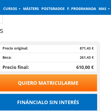
CURSOS
MÁSTERS
POSTGRADOS
F. PROGRAMADA
MAS
s
Precio original:
871,43 €
Beca:
261,43 €
Precio final:
610,00 €
QUIERO MATRICULARME
FINÁNCIALO SIN INTERÉS