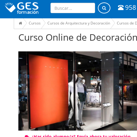
958
Cursos
Cursos de Arquitectura y Decoración
Cursos de D
Curso Online de Decoración
¿Has sido alumno/a? Envía ahora tu valoración