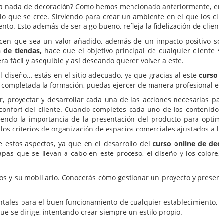
aya nada de decoración? Como hemos mencionado anteriormente, en 
lo que se cree. Sirviendo para crear un ambiente en el que los c
to. Esto además de ser algo bueno, refleja la fidelización de clien
hacen que sea un valor añadido, además de un impacto positivo so
 de tiendas,
hace que el objetivo principal de cualquier cliente 
 fácil y asequible y así deseando querer volver a este.
l diseño… estás en el sitio adecuado, ya que gracias al este
curso
ez completada la formación, puedas ejercer de manera profesional 
ar, proyectar y desarrollar cada una de las acciones necesarias p
el confort del cliente. Cuando completes cada uno de los conteni
endo la importancia de la presentación del producto para optimi
 criterios de organización de espacios comerciales ajustados a la
 estos aspectos, ya que en el desarrollo del
curso online de de
apas que se llevan a cabo en este proceso, el diseño y los colore
os y su mobiliario. Conocerás cómo gestionar un proyecto y present
tales para el buen funcionamiento de cualquier establecimiento, 
que se dirige, intentando crear siempre un estilo propio.