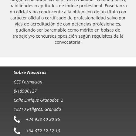
habilidades o aptitudes de índole profesional. Enseñanza
no oficial y no conducente a la obtención de un título con
carácter oficial o certificado de profesionalidad salvo por
vías de acreditación de competencias profesionales,
pudiendo ser baremable como mérito en bolsas de
trabajo y/o concursos oposición según requisitos de la
convocatoria.
Sobre Nosotros
GES Formación
B-18990127
Calle Enrique Granados, 2
18210 Peligros, Granada
+34 958 40 20 95
+34 672 32 32 10