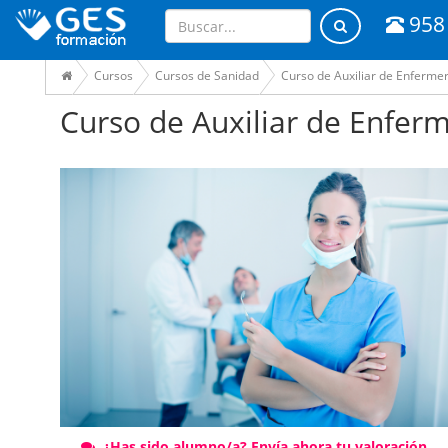
958
Cursos
Cursos de Sanidad
Curso de Auxiliar de Enfermer
Curso de Auxiliar de Enfer
¿Has sido alumno/a? Envía ahora tu valoración