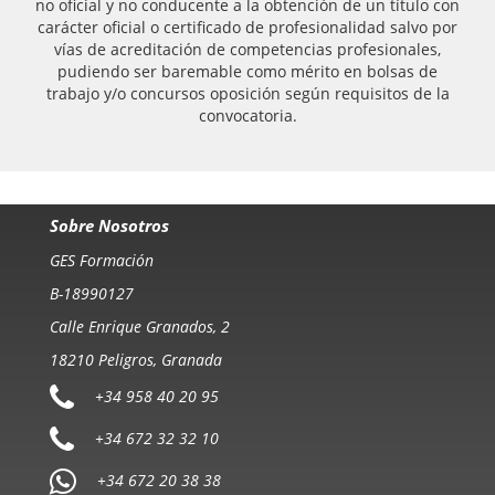
no oficial y no conducente a la obtención de un título con
carácter oficial o certificado de profesionalidad salvo por
vías de acreditación de competencias profesionales,
pudiendo ser baremable como mérito en bolsas de
trabajo y/o concursos oposición según requisitos de la
convocatoria.
Sobre Nosotros
GES Formación
B-18990127
Calle Enrique Granados, 2
18210 Peligros, Granada
+34 958 40 20 95
+34 672 32 32 10
+34 672 20 38 38