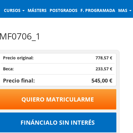
CURSOS
MÁSTERS
POSTGRADOS
F. PROGRAMADA
MAS
s MF0706_1
Precio original:
778,57 €
Beca:
233,57 €
Precio final:
545,00 €
QUIERO MATRICULARME
FINÁNCIALO SIN INTERÉS