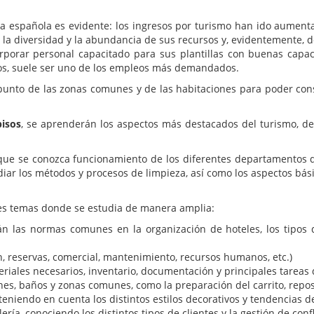
ía española es evidente: los ingresos por turismo han ido aument
 la diversidad y la abundancia de sus recursos y, evidentemente, 
orporar personal capacitado para sus plantillas con buenas capac
sos, suele ser uno de los empleos más demandados.
unto de las zonas comunes y de las habitaciones para poder conse
pisos
, se aprenderán los aspectos más destacados del turismo, de
s que se conozca funcionamiento de los diferentes departamentos 
udiar los métodos y procesos de limpieza, así como los aspectos bá
ntes temas donde se estudia de manera amplia:
rán las normas comunes en la organización de hoteles, los tipos 
, reservas, comercial, mantenimiento, recursos humanos, etc.)
riales necesarios, inventario, documentación y principales tareas 
nes, baños y zonas comunes, como la preparación del carrito, repos
 teniendo en cuenta los distintos estilos decorativos y tendencias 
lería, conociendo los distintos tipos de clientes y la gestión de conf