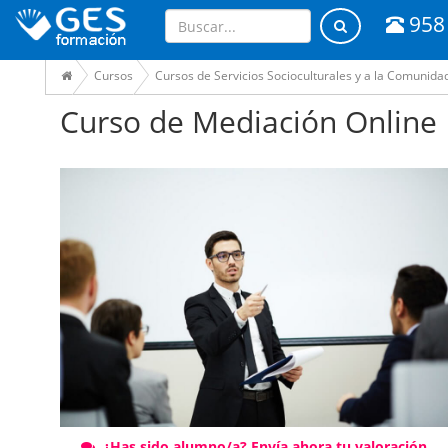
958
Cursos
Cursos de Servicios Socioculturales y a la Comunida
Curso de Mediación Online
¿Has sido alumno/a? Envía ahora tu valoración