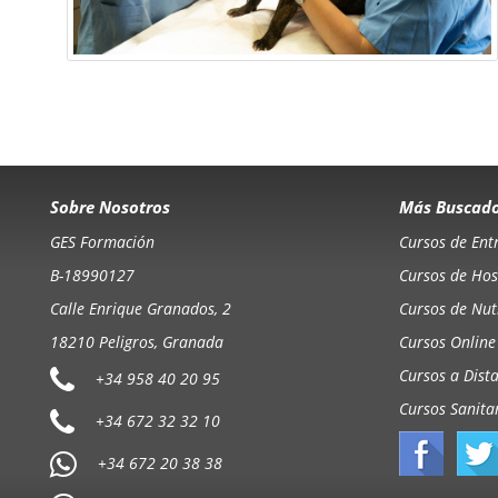
Sobre Nosotros
Más Buscad
GES Formación
Cursos de Ent
B-18990127
Cursos de Hos
Calle Enrique Granados, 2
Cursos de Nutr
18210 Peligros, Granada
Cursos Online
Cursos a Dist
+34 958 40 20 95
Cursos Sanita
+34 672 32 32 10
+34 672 20 38 38
info@gesformacion.es