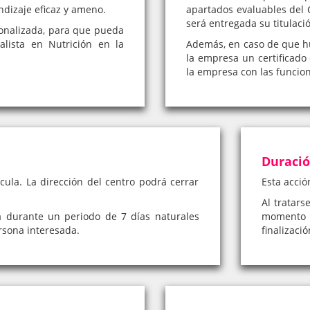
ndizaje eficaz y ameno.
apartados evaluables del C
será entregada su titulaci
onalizada, para que pueda
lista en Nutrición en la
Además, en caso de que hub
la empresa un certificado 
la empresa con las funcio
Duraci
cula. La dirección del centro podrá cerrar
Esta acció
Al tratars
á durante un periodo de 7 días naturales
momento 
rsona interesada.
finalizaci