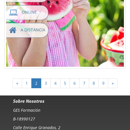
ONLINE
A DISTANCIA
«
1
2
3
4
5
6
7
8
9
»
Sobre Nosotros
GES Formación
B-18990127
Calle Enrique Granados, 2