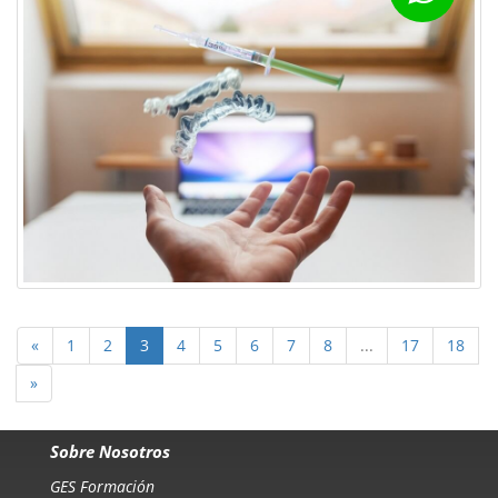
«
1
2
3
4
5
6
7
8
...
17
18
»
Sobre Nosotros
GES Formación