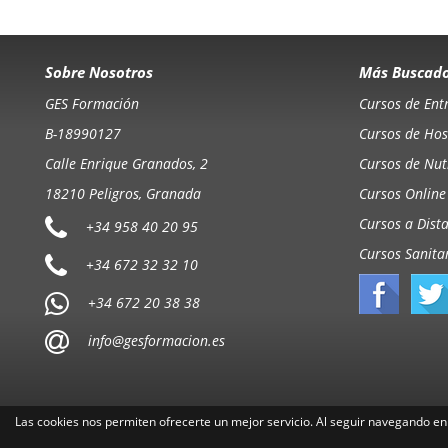
Sobre Nosotros
Más Buscad
GES Formación
Cursos de Ent
B-18990127
Cursos de Hos
Calle Enrique Granados, 2
Cursos de Nutr
18210 Peligros, Granada
Cursos Online
Cursos a Dist
+34 958 40 20 95
Cursos Sanita
+34 672 32 32 10
+34 672 20 38 38
info@gesformacion.es
Las cookies nos permiten ofrecerte un mejor servicio. Al seguir navegando en 