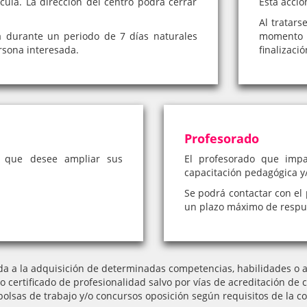
cula. La dirección del centro podrá cerrar
Esta acció
Al tratars
á durante un periodo de 7 días naturales
momento 
rsona interesada.
finalizaci
Profesorado
a que desee ampliar sus
El profesorado que impa
capacitación pedagógica y/
Se podrá contactar con el 
un plazo máximo de respue
da a la adquisición de determinadas competencias, habilidades o ap
l o certificado de profesionalidad salvo por vías de acreditación
bolsas de trabajo y/o concursos oposición según requisitos de la co