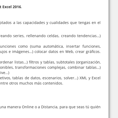
t Excel 2016
.
tados a las capacidades y cualidades que tengas en el
creando series, rellenando celdas, creando tendencias…)
 funciones como (suma automática, insertar funciones,
ujos e imágenes…) colocar datos en Web, crear gráficos.
enar listas…) filtros y tablas, subtotales (organización,
ponibles, transformaciones complejas, combinar tablas…)
rive…)
etivos, tablas de datos, escenarios, solver…) XML y Excel
 entre otros muchos más contenidos.
 una manera Online o a Distancia, para que seas tú quién