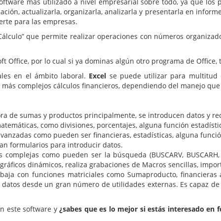
ftware más utilizado a nivel empresarial sobre todo, ya que los 
ión, actualizarla, organizarla, analizarla y presentarla en infor
erte para las empresas.
álculo” que permite realizar operaciones con números organizados
t Office, por lo cual si ya dominas algún otro programa de Office, 
nales en el ámbito laboral.
Excel
se puede utilizar para multitud 
os más complejos cálculos financieros, dependiendo del manejo que
a de sumas y productos principalmente, se introducen datos y reco
 matemáticas, como divisiones, porcentajes, alguna función estadíst
anzadas como pueden ser financieras, estadísticas, alguna función
san formularios para introducir datos.
 complejas como pueden ser la búsqueda (BUSCARV, BUSCARH, ló
 gráficos dinámicos, realiza grabaciones de Macros sencillas, impor
baja con funciones matriciales como Sumaproducto, financieras 
a datos desde un gran número de utilidades externas. Es capaz de 
on este software y
¿sabes que es lo mejor si estás interesado en