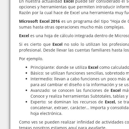
En nuestra actualidad
Excel
puede ser considerado el so
opciones y herramientas que permiten introducir informac
Razón por la cual hace de Excel una herramienta muy fu
Microsoft Excel 2016
es un programa del tipo “Hoja de C
sumas hasta otras operaciones mucho más complejas.
Excel
es una hoja de cálculo integrada dentro de Microsof
Si es cierto que
Excel
no solo lo utilizan los profesio
profesional. Desde llevar las cuentas familiares hasta l
Por ejemplo.
Principiante: donde se utiliza
Excel
como calculador
Básico: se utilizan funciones sencillas, sobretodo
Intermedio: llevan a cabo funciones un poco más av
para así cambiar el diseño o la información y se u
Avanzado: se conocen las funciones de
Excel
más
Conoce y realiza herramientas Subtotales, tablas y
Experto: se dominan los recursos de
Excel,
se tra
concatenar, extraer, carácter… Importa y consolid
hoja electrónica.
Como ves se pueden realizar infinidad de actividades c
tengas nosotros estamos aquí para ayudarte.