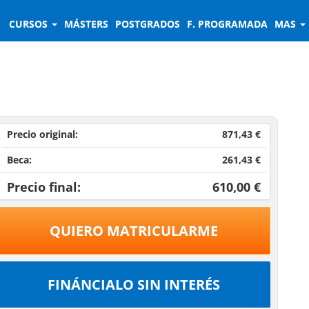
CURSOS
MÁSTERS
POSTGRADOS
F. PROGRAMADA
MAS
Precio original:
871,43 €
Beca:
261,43 €
Precio final:
610,00 €
QUIERO MATRICULARME
FINÁNCIALO SIN INTERÉS