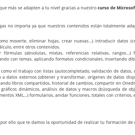
ue más se adapten a tu nivel gracias a nuestro
curso de Microsof
gas no importa ya que nuestros contenidos están totalmente adap
(como moverte, eliminar hojas, crear nuevas…) introducir datos (
lculo, entre otros contenidos.
r fórmulas (absolutas, mixtas, referencias relativas, rangos…)
ando con temas, aplicando formatos condicionales, insertando dib
omo el trabajo con listas (autocompletado, validación de datos, ord
o a datos externos (obtener y transformar, orígenes de datos dis
creando libros compartidos, historial de cambios, compartir en Oned
 y gráficos dinámicos, análisis de datos y macros (búsqueda de obj
mentos XML…) formularios, anidar funciones, totales con criterios,
por ello que te damos la oportunidad de realizar tu formación de