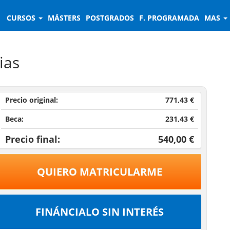
CURSOS
MÁSTERS
POSTGRADOS
F. PROGRAMADA
MAS
ias
Precio original:
771,43 €
Beca:
231,43 €
Precio final:
540,00 €
QUIERO MATRICULARME
FINÁNCIALO SIN INTERÉS