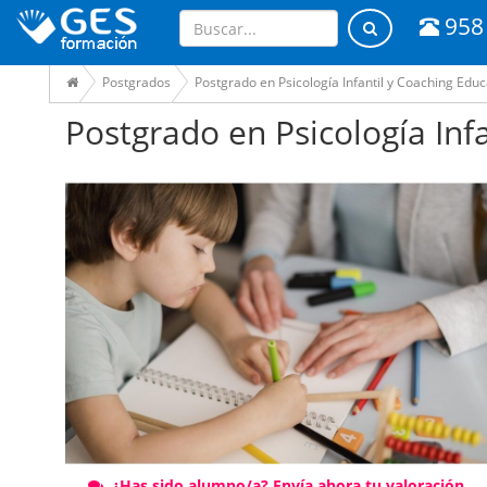
958
Postgrados
Postgrado en Psicología Infantil y Coaching Educ
Postgrado en Psicología Inf
¿Has sido alumno/a? Envía ahora tu valoración