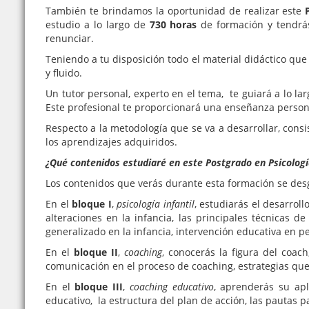
También te brindamos la oportunidad de realizar este
estudio a lo largo de
730 horas
de formación y tendrás
renunciar.
Teniendo a tu disposición todo el material didáctico qu
y fluido.
Un tutor personal, experto en el tema, te guiará a lo la
Este profesional te proporcionará una enseñanza persona
Respecto a la metodología que se va a desarrollar, consis
los aprendizajes adquiridos.
¿Qué contenidos estudiaré en este Postgrado en Psicologí
Los contenidos que verás durante esta formación se desg
En el
bloque I
,
psicología infantil
, estudiarás el desarroll
alteraciones en la infancia, las principales técnicas 
generalizado en la infancia, intervención educativa en p
En el
bloque II
,
coaching
, conocerás la figura del coac
comunicación en el proceso de coaching, estrategias que 
En el
bloque III
,
coaching educativo
, aprenderás su apl
educativo, la estructura del plan de acción, las pautas pa