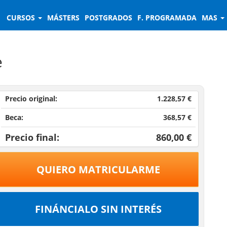
CURSOS
MÁSTERS
POSTGRADOS
F. PROGRAMADA
MAS
e
Precio original:
1.228,57 €
Beca:
368,57 €
Precio final:
860,00 €
QUIERO MATRICULARME
FINÁNCIALO SIN INTERÉS